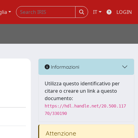
glia
IT
LOGIN
Informazioni
Utilizza questo identificativo per
citare o creare un link a questo
documento:
https://hdl.handle.net/20.500.117
70/330190
Attenzione