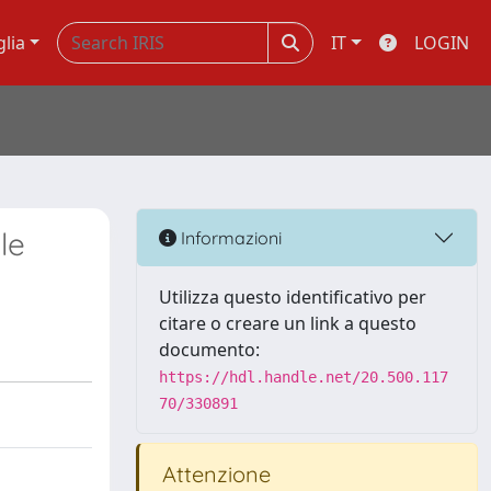
glia
IT
LOGIN
le
Informazioni
Utilizza questo identificativo per
citare o creare un link a questo
documento:
https://hdl.handle.net/20.500.117
70/330891
Attenzione