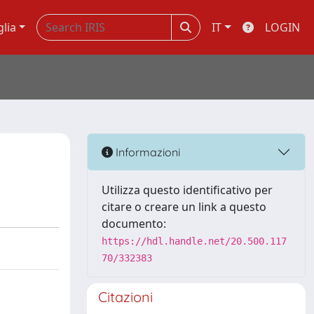
glia
IT
LOGIN
Informazioni
Utilizza questo identificativo per
citare o creare un link a questo
documento:
https://hdl.handle.net/20.500.117
70/332383
Citazioni