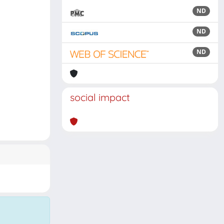
ND
ND
ND
social impact