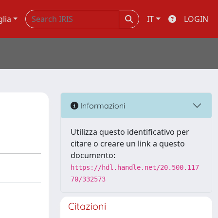
glia
IT
LOGIN
Informazioni
Utilizza questo identificativo per
citare o creare un link a questo
documento:
https://hdl.handle.net/20.500.117
70/332573
Citazioni