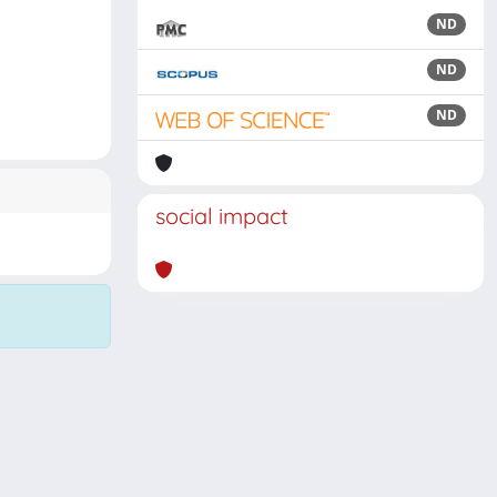
ND
ND
ND
social impact