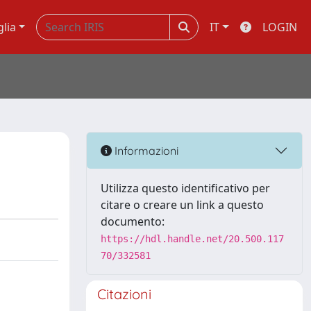
glia
IT
LOGIN
Informazioni
Utilizza questo identificativo per
citare o creare un link a questo
documento:
https://hdl.handle.net/20.500.117
70/332581
Citazioni