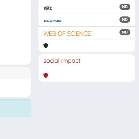
ND
ND
ND
social impact