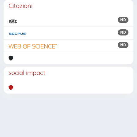
Citazioni
ND
ND
ND
social impact
Powered by
IRIS
-
about IRIS
-