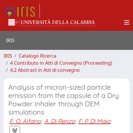
IRIS
IRIS
Catalogo Ricerca
4 Contributo in Atti di Convegno (Proceeding)
4.2 Abstract in Atti di convegno
Analysis of micron-sized particle
emission from the capsule of a Dry
Powder Inhaler through DEM
simulations
F. O. Alfano
;
A. Di Renzo
;
F. P. Di Maio
;