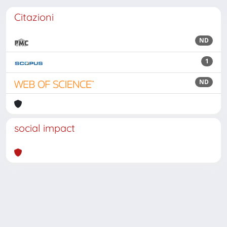
Citazioni
ND
1
ND
social impact
Powered by
IRIS
-
about IRIS
-