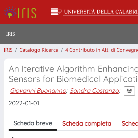
IRIS
IRIS
Catalogo Ricerca
4 Contributo in Atti di Conveg
An Iterative Algorithm Enhancin
Sensors for Biomedical Applicat
Giovanni Buonanno
;
Sandra Costanzo
;
2022-01-01
Scheda breve
Scheda completa
Sched