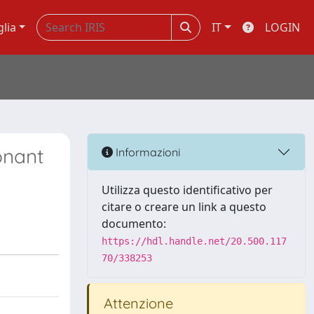
glia
IT
LOGIN
onant
Informazioni
Utilizza questo identificativo per
citare o creare un link a questo
documento:
https://hdl.handle.net/20.500.117
70/338253
Attenzione