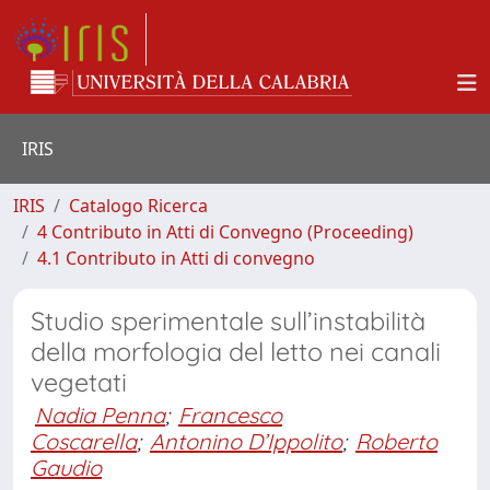
IRIS
IRIS
Catalogo Ricerca
4 Contributo in Atti di Convegno (Proceeding)
4.1 Contributo in Atti di convegno
Studio sperimentale sull’instabilità
della morfologia del letto nei canali
vegetati
Nadia Penna
;
Francesco
Coscarella
;
Antonino D’Ippolito
;
Roberto
Gaudio