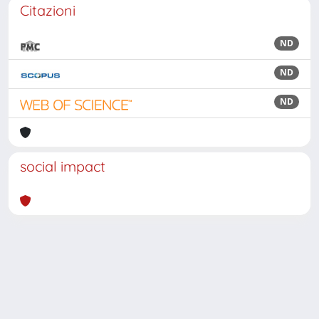
Citazioni
ND
ND
ND
social impact
Powered by
IRIS
-
about IRIS
-