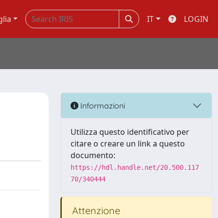
glia
IT
LOGIN
Informazioni
Utilizza questo identificativo per
citare o creare un link a questo
documento:
https://hdl.handle.net/20.500.117
70/340444
Attenzione