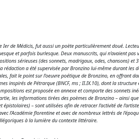
 Ier de Médicis, fut aussi un poète particulièrement doué. Lecte
quesque et parfois burlesque. Deux manuscrits, qui n’avaient pas
mpositions sérieuses (des sonnets, madrigaux, odes, chansons) et 
nt la rédaction a été supervisée par Bronzino lui-même durant les d
les, fait le point sur l’oeuvre poétique de Bronzino, en offrant da
s inspirés de Pétrarque (BNCF, ms ; II.IX.10), dont la structure e
 compositions est proposée en annexe et comporte des sonnets iné
rtie, les informations tirées des poèmes de Bronzino – ainsi que
pistolaires) – sont utilisées afin de retracer l’activité de l’artiste,
avec l’Académie florentine et avec de nombreux lettrés de l’époque
légoriques à la lumière du contexte littéraire.