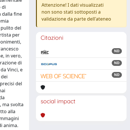
ondamentale
Attenzione! I dati visualizzati
 di
non sono stati sottoposti a
 dalla fine
validazione da parte dell'ateneo
demia
 pulito del
rtista per
Citazioni
ponimenti,
nfrancesco
ND
, in vero,
orazione di
ND
 da Vinci, e
ND
 dei
precisi del
mai
nda
social impact
, ma svolta
tto alla
 immagini
di anima.