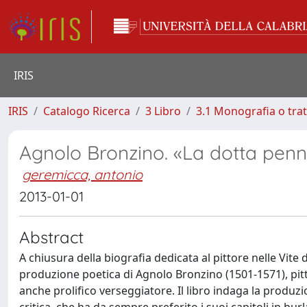
IRIS
IRIS
Catalogo Ricerca
3 Libro
3.1 Monografia o trat
Agnolo Bronzino. «La dotta penn
geremicca, antonio
2013-01-01
Abstract
A chiusura della biografia dedicata al pittore nelle Vite 
produzione poetica di Agnolo Bronzino (1501-1571), pitto
anche prolifico verseggiatore. Il libro indaga la produzi