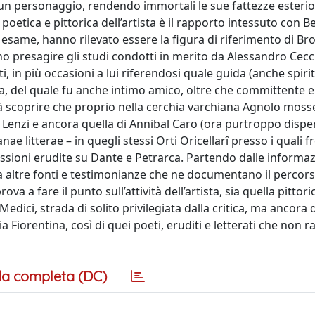
d un personaggio, rendendo immortali le sue fattezze esterio
poetica e pittorica dell’artista è il rapporto intessuto con 
 in esame, hanno rilevato essere la figura di riferimento di Br
o presagire gli studi condotti in merito da Alessandro Cecc
i, in più occasioni a lui riferendosi quale guida (anche spiritu
eta, del quale fu anche intimo amico, oltre che committente e
à scoprire che proprio nella cerchia varchiana Agnolo mosse
nzo Lenzi e ancora quella di Annibal Caro (ora purtroppo dispe
e litterae – in quegli stessi Orti Oricellarî presso i quali 
sioni erudite su Dante e Petrarca. Partendo dalle informazi
altre fonti e testimonianze che ne documentano il percorso
rova a fare il punto sull’attività dell’artista, sia quella pittor
Medici, strada di solito privilegiata dalla critica, ma ancora 
Fiorentina, così di quei poeti, eruditi e letterati che non 
a completa (DC)