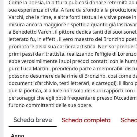
Come la poesia, la pittura può così donare l’eternità a
sua esperienza di vita. A fare da sfondo alla produzione 
Varchi, che le rime, e altre fonti testuali e visive prese
misura ancora maggiore rispetto a quanto già lasciavan
a Benedetto Varchi, il pittore dedica tanti dei suoi sonett
letterato fu, in effetti, il vero maestro del Bronzino po
promotore della sua carriera artistica. Non sorprender
primi passi da ritrattista, realizzando l’effigie di Lore
ebbe verosimilmente i suoi precoci contatti con le humana
pure Luca Martini, prendendo parte a memorabili discus
possono desumere dalle rime di Bronzino, così come da 
documenti d’archivio, testi letterari, e carteggi), il libro p
quella poetica, alla luce non solo dei suoi rapporti con i 
personaggi che egli poté frequentare presso l’Accademia 
furono committenti delle sue opere.
Scheda breve
Scheda completa
Sched
Anno