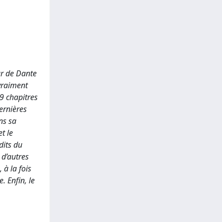
ur de Dante
 vraiment
39 chapitres
ernières
ns sa
t le
dits du
 d’autres
 à la fois
. Enfin, le