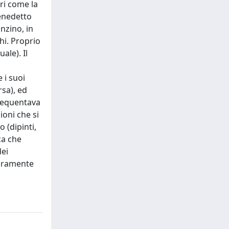
ri come la
Benedetto
onzino, in
hi. Proprio
ale). Il
 i suoi
rsa), ed
frequentava
oni che si
 (dipinti,
ica che
dei
raramente