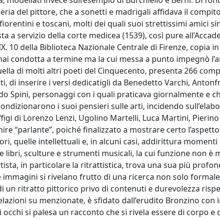
rla, modellati invece sull’esempio di Burchiello e Berni. Di f
eria del pittore, che a sonetti e madrigali affidava il compito
orentini e toscani, molti dei quali suoi strettissimi amici sin
sta a servizio della corte medicea (1539), così pure all’Acca
 IX. 10 della Biblioteca Nazionale Centrale di Firenze, copia in
 mai condotta a termine ma la cui messa a punto impegnò l’a
uella di molti altri poeti del Cinquecento, presenta 266 com
atti, di inserire i versi dedicatigli da Benedetto Varchi, Anto
o Spini, personaggi con i quali praticava giornalmente e che
dizionarono i suoi pensieri sulle arti, incidendo sull’elab
effigi di Lorenzo Lenzi, Ugolino Martelli, Luca Martini, Pierino
nire “parlante”, poiché finalizzato a mostrare certo l’aspetto
i, quelle intellettuali e, in alcuni casi, addirittura momenti 
e libri, sculture e strumenti musicali, la cui funzione non è 
ta, in particolare la ritrattistica, trova una sua più profo
 immagini si rivelano frutto di una ricerca non solo formale
di un ritratto pittorico privo di contenuti e durevolezza rispe
e relazioni su menzionate, è sfidato dall’erudito Bronzino con
i occhi si palesa un racconto che si rivela essere di corpo e 