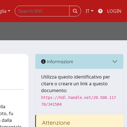
glia
IT
LOGIN
Informazioni
Utilizza questo identificativo per
citare o creare un link a questo
documento:
https://hdl.handle.net/20.500.117
70/341584
lla
oto, fu
 dalla
Attenzione