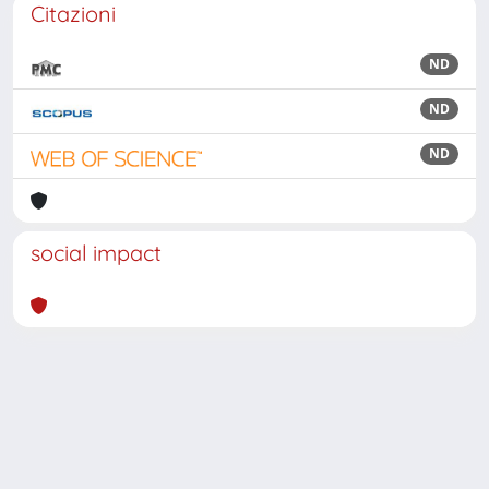
Citazioni
ND
ND
ND
social impact
Powered by
IRIS
-
about IRIS
-