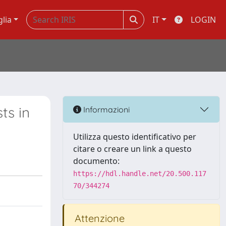
glia
IT
LOGIN
ts in
Informazioni
Utilizza questo identificativo per
citare o creare un link a questo
documento:
https://hdl.handle.net/20.500.117
70/344274
Attenzione