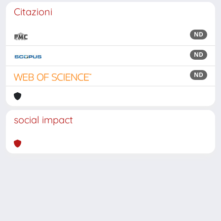
Citazioni
ND
ND
ND
social impact
Powered by
IRIS
-
about IRIS
-