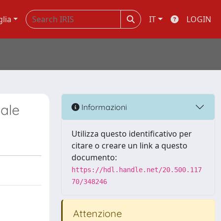
glia
IT
LOGIN
iale
Informazioni
Utilizza questo identificativo per
citare o creare un link a questo
documento:
https://hdl.handle.net/20.500.117
70/348246
Attenzione