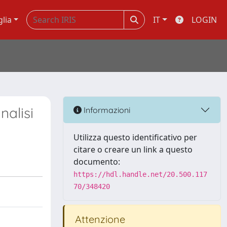
glia
IT
LOGIN
nalisi
Informazioni
Utilizza questo identificativo per
citare o creare un link a questo
documento:
https://hdl.handle.net/20.500.117
70/348420
Attenzione