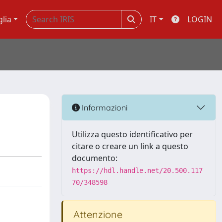
glia
IT
LOGIN
Informazioni
Utilizza questo identificativo per
citare o creare un link a questo
documento:
https://hdl.handle.net/20.500.117
70/348598
Attenzione