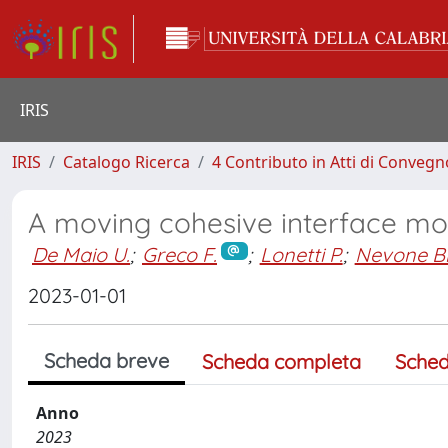
IRIS
IRIS
Catalogo Ricerca
4 Contributo in Atti di Conveg
A moving cohesive interface mode
De Maio U.
;
Greco F.
;
Lonetti P.
;
Nevone Bla
2023-01-01
Scheda breve
Scheda completa
Sched
Anno
2023