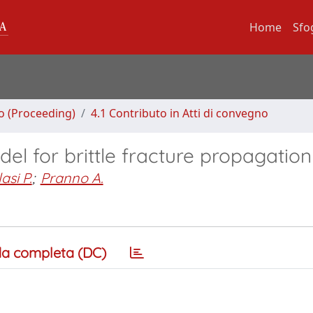
Home
Sfo
no (Proceeding)
4.1 Contributo in Atti di convegno
l for brittle fracture propagation
si P.
;
Pranno A.
a completa (DC)