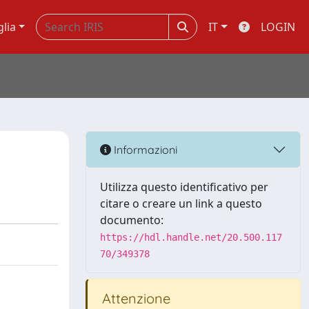
glia
IT
LOGIN
Informazioni
Utilizza questo identificativo per
citare o creare un link a questo
documento:
https://hdl.handle.net/20.500.117
70/349378
Attenzione