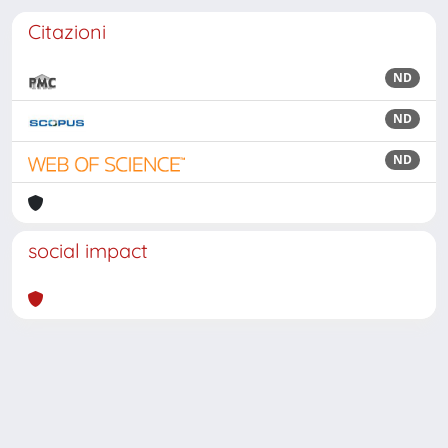
Citazioni
ND
ND
ND
social impact
Powered by
IRIS
-
about IRIS
-