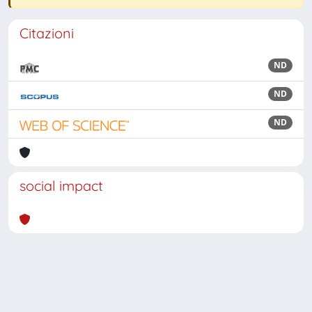
Citazioni
ND
ND
ND
social impact