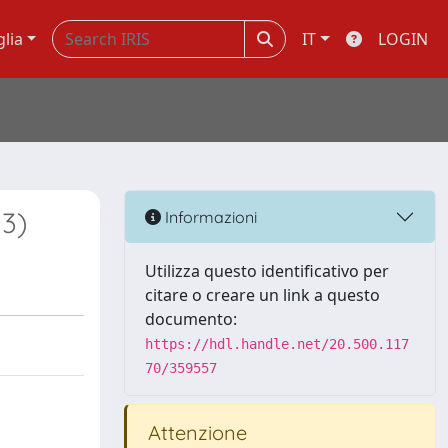
glia
IT
LOGIN
03)
Informazioni
Utilizza questo identificativo per
citare o creare un link a questo
documento:
https://hdl.handle.net/20.500.117
70/359557
Attenzione