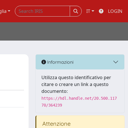
glia
IT
LOGIN
Informazioni
Utilizza questo identificativo per
citare o creare un link a questo
documento:
https://hdl.handle.net/20.500.117
70/364239
Attenzione