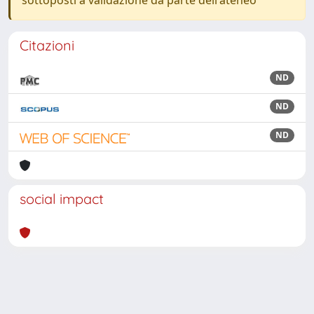
Citazioni
ND
ND
ND
social impact