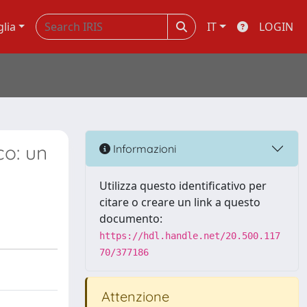
glia
IT
LOGIN
co: un
Informazioni
Utilizza questo identificativo per
citare o creare un link a questo
documento:
https://hdl.handle.net/20.500.117
70/377186
Attenzione