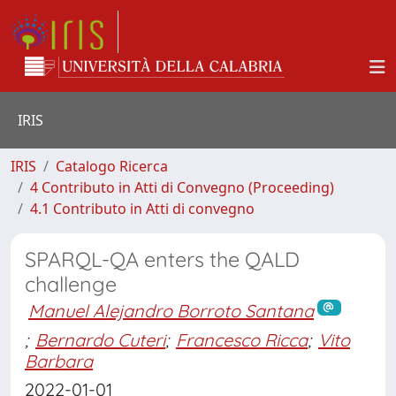
IRIS
IRIS
Catalogo Ricerca
4 Contributo in Atti di Convegno (Proceeding)
4.1 Contributo in Atti di convegno
SPARQL-QA enters the QALD
challenge
Manuel Alejandro Borroto Santana
;
Bernardo Cuteri
;
Francesco Ricca
;
Vito
Barbara
2022-01-01