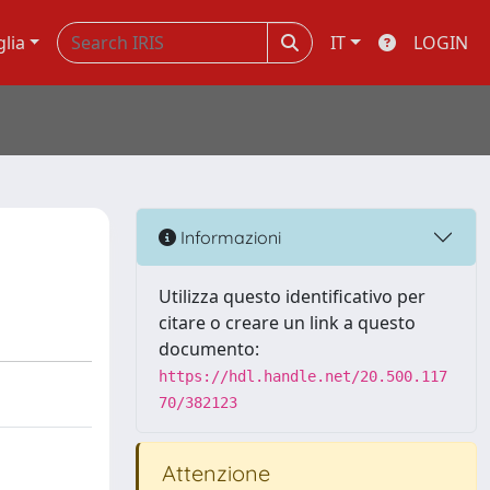
glia
IT
LOGIN
Informazioni
Utilizza questo identificativo per
citare o creare un link a questo
documento:
https://hdl.handle.net/20.500.117
70/382123
Attenzione