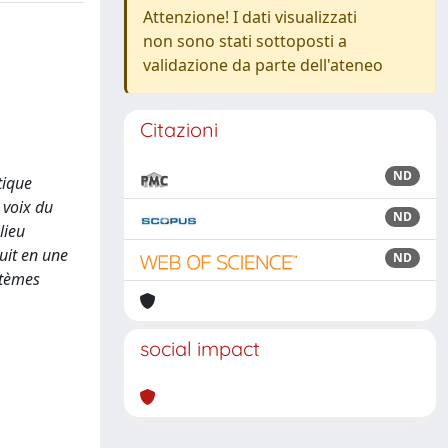
Attenzione! I dati visualizzati
non sono stati sottoposti a
validazione da parte dell'ateneo
Citazioni
ND
tique
 voix du
ND
lieu
duit en une
ND
stèmes
social impact