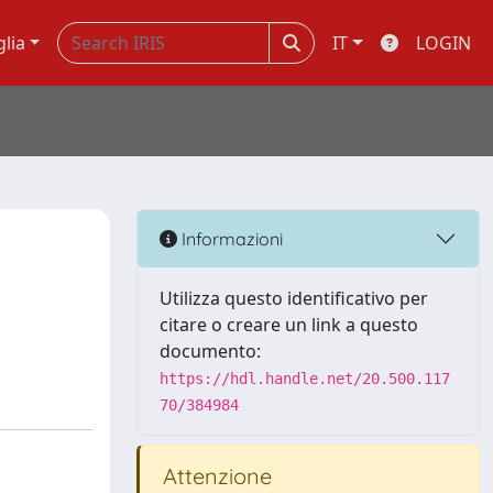
glia
IT
LOGIN
Informazioni
Utilizza questo identificativo per
citare o creare un link a questo
documento:
https://hdl.handle.net/20.500.117
70/384984
Attenzione