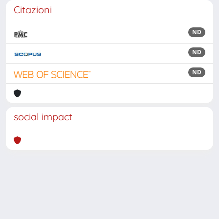
Citazioni
ND
ND
ND
social impact
Powered by
IRIS
-
about IRIS
-