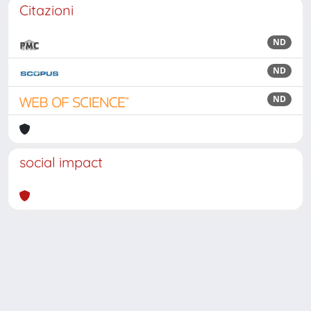
Citazioni
ND
ND
ND
social impact
Powered by
IRIS
-
about IRIS
-