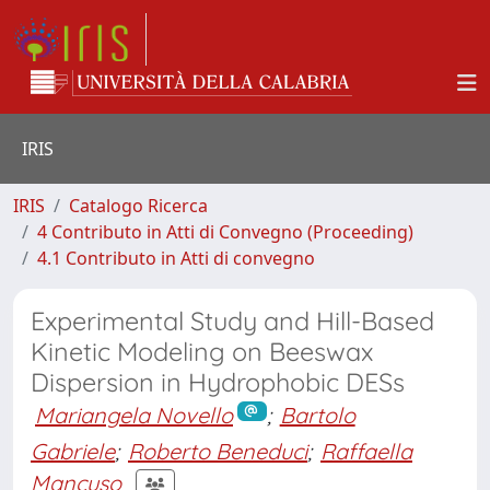
IRIS
IRIS
Catalogo Ricerca
4 Contributo in Atti di Convegno (Proceeding)
4.1 Contributo in Atti di convegno
Experimental Study and Hill-Based
Kinetic Modeling on Beeswax
Dispersion in Hydrophobic DESs
Mariangela Novello
;
Bartolo
Gabriele
;
Roberto Beneduci
;
Raffaella
Mancuso