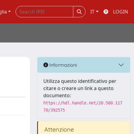
glia
IT
LOGIN
Informazioni
Utilizza questo identificativo per
citare o creare un link a questo
documento:
https://hdl.handle.net/20.500.117
70/392575
Attenzione