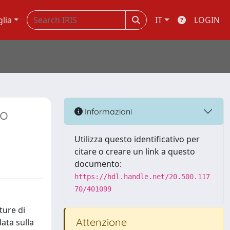
glia
IT
LOGIN
ro
Informazioni
Utilizza questo identificativo per
citare o creare un link a questo
documento:
https://hdl.handle.net/20.500.117
70/401099
ture di
Attenzione
data sulla