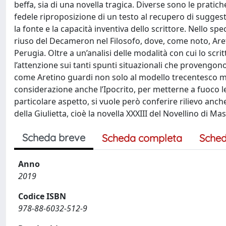
beffa, sia di una novella tragica. Diverse sono le pratiche
fedele riproposizione di un testo al recupero di suggesti
la fonte e la capacità inventiva dello scrittore. Nello s
riuso del Decameron nel Filosofo, dove, come noto, Aret
Perugia. Oltre a un’analisi delle modalità con cui lo scri
l’attenzione sui tanti spunti situazionali che provengo
come Aretino guardi non solo al modello trecentesco ma
considerazione anche l’Ipocrito, per metterne a fuoco l
particolare aspetto, si vuole però conferire rilievo anch
della Giulietta, cioè la novella XXXIII del Novellino di Ma
Scheda breve
Scheda completa
Sched
Anno
2019
Codice ISBN
978-88-6032-512-9