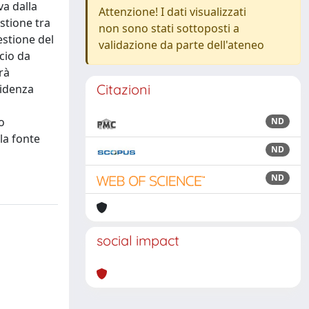
va dalla
Attenzione! I dati visualizzati
stione tra
non sono stati sottoposti a
estione del
validazione da parte dell'ateneo
cio da
rà
Citazioni
videnza
o
ND
la fonte
ND
ND
social impact