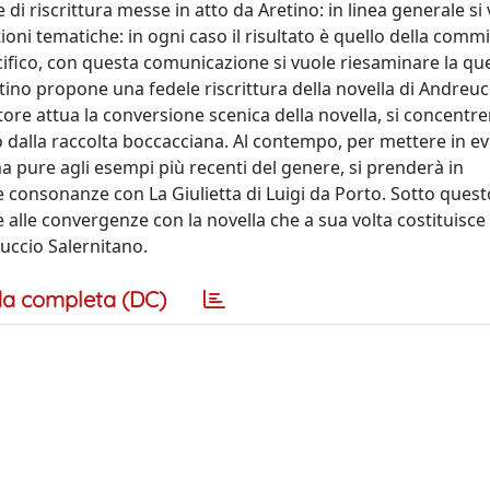
 di riscrittura messe in atto da Aretino: in linea generale si 
oni tematiche: in ogni caso il risultato è quello della commi
pecifico, con questa comunicazione si vuole riesaminare la qu
ino propone una fedele riscrittura della novella di Andreuc
ttore attua la conversione scenica della novella, si concentre
no dalla raccolta boccacciana. Al contempo, per mettere in e
 pure agli esempi più recenti del genere, si prenderà in
e consonanze con La Giulietta di Luigi da Porto. Sotto quest
e alle convergenze con la novella che a sua volta costituisce 
succio Salernitano.
a completa (DC)