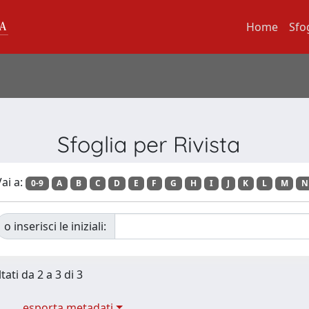
Home
Sfo
Sfoglia per Rivista
ai a:
0-9
A
B
C
D
E
F
G
H
I
J
K
L
M
N
o inserisci le iniziali:
tati da 2 a 3 di 3
esporta metadati