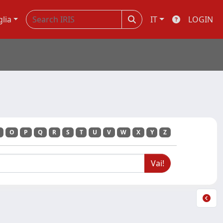
glia
IT
LOGIN
O
P
Q
R
S
T
U
V
W
X
Y
Z