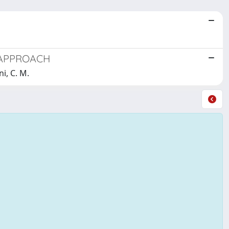
 APPROACH
i, C. M.