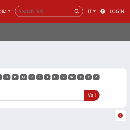
glia
IT
LOGIN
O
P
Q
R
S
T
U
V
W
X
Y
Z