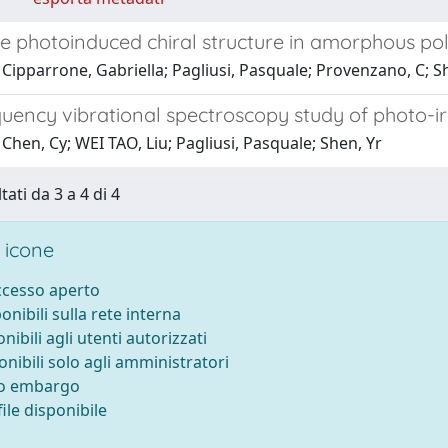
e photoinduced chiral structure in amorphous poly
Cipparrone, Gabriella; Pagliusi, Pasquale; Provenzano, C; Shi
uency vibrational spectroscopy study of photo-i
Chen, Cy; WEI TAO, Liu; Pagliusi, Pasquale; Shen, Yr
tati da 3 a 4 di 4
 icone
accesso aperto
ponibili sulla rete interna
onibili agli utenti autorizzati
onibili solo agli amministratori
to embargo
ile disponibile