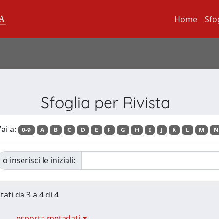
Home
Sfo
Sfoglia per Rivista
ai a:
0-9
A
B
C
D
E
F
G
H
I
J
K
L
M
N
o inserisci le iniziali:
tati da 3 a 4 di 4
esporta metadati