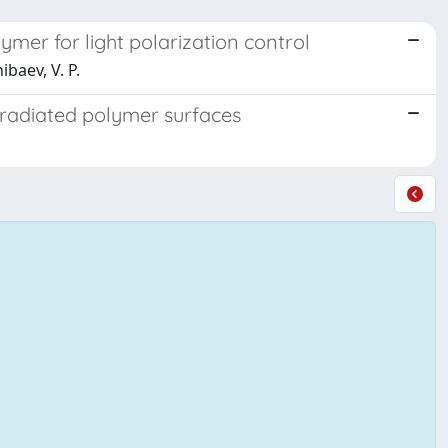
mer for light polarization control
baev, V. P.
rradiated polymer surfaces