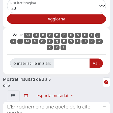
Risultati/Pagina
Vai a:
0-9
A
B
C
D
E
F
G
H
I
J
K
L
M
N
O
P
Q
R
S
T
U
V
W
X
Y
Z
o inserisci le iniziali:
Mostrati risultati da 3 a 5
di 5
esporta metadati
L’Enracinement: une quête de la cité
perdue