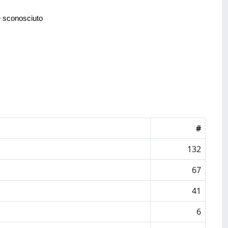
e sconosciuto
#
132
67
41
6