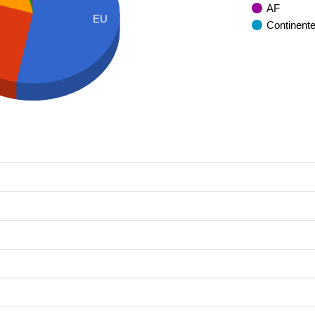
AF
EU
Continent