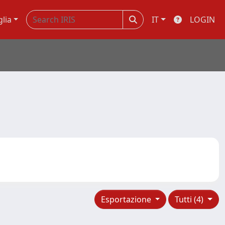
glia
IT
LOGIN
Esportazione
Tutti (4)