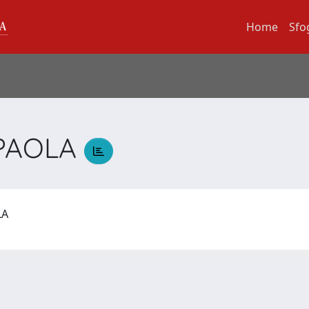
Home
Sfo
 PAOLA
OLA