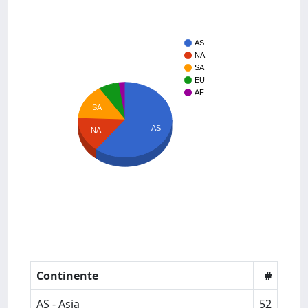
AS
NA
SA
EU
AF
SA
AS
NA
Continente
#
AS - Asia
52