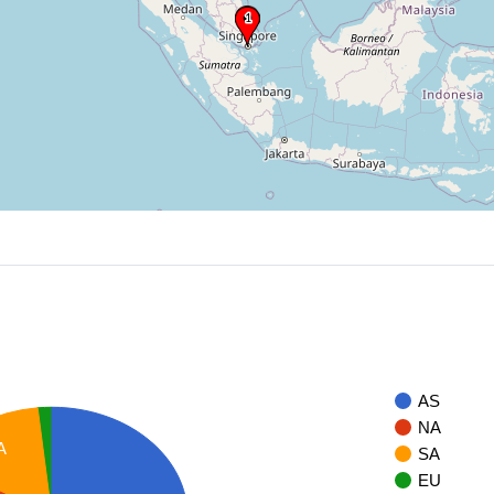
AS
NA
A
SA
EU