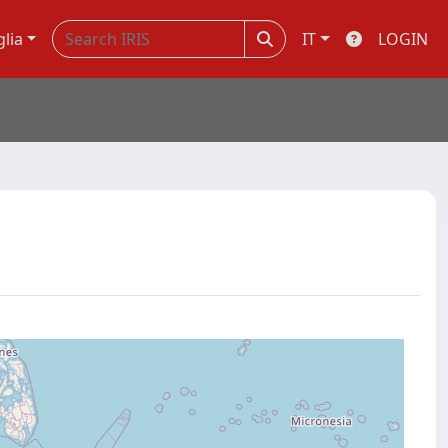
glia
IT
LOGIN