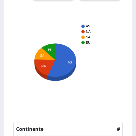
AS
NA
SA
EU
EU
SA
AS
NA
Continente
#