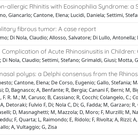
n-allergic Rhinitis with Eosinophilia Syndrome: a
, Giancarlo; Cantone, Elena; Lucidi, Daniela; Settimi, Stefan
litary fibrous tumor: A case report
mo; Di Nola, Claudio; Allosso, Salvatore; Di Lullo, Antonell
l Complication of Acute Rhinosinusitis in Childre
 Di Nola, Claudio; Settimi, Stefano; Grimaldi, Giusi; Motta,
th nasal polyps: a Delphi consensus from the Rhinos
rnesto; Cantone, Elena; De Corso, Eugenio; Gallo, Stefania; M
; D, Bagnasco; A, Benfante; R, Bergia; Canani F, Berni; M, Big
i, F. R. M.; M, Caruso; B, Cassiano; R, Cocchi; Colangelo, C.; C
A, Detoraki; Fulvio F, Di; Nola C, Di; G, Fadda; M, Garzaro; R, 
lli; D, Masnaghetti; M, Mazzola; D, Moro; F, Murzilli; M, Napo
xeddu; F, Quarta; L, Raimondo; E, Ridolo; F, Rivolta; A, Rizzi; A
sallo; A, Vultaggio; G, Zisa