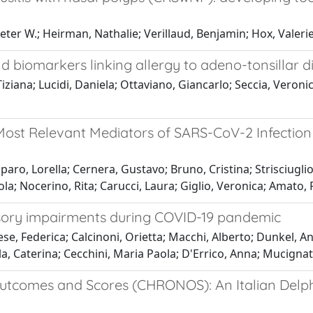
ter W.; Heirman, Nathalie; Verillaud, Benjamin; Hox, Valerie;
nd biomarkers linking allergy to adeno-tonsillar d
iziana; Lucidi, Daniela; Ottaviano, Giancarlo; Seccia, Veronic
 Most Relevant Mediators of SARS-CoV-2 Infection
ro, Lorella; Cernera, Gustavo; Bruno, Cristina; Strisciuglio
la; Nocerino, Rita; Carucci, Laura; Giglio, Veronica; Amato, 
nsory impairments during COVID-19 pandemic
se, Federica; Calcinoni, Orietta; Macchi, Alberto; Dunkel, An
la, Caterina; Cecchini, Maria Paola; D'Errico, Anna; Mucignat
al Outcomes and Scores (CHRONOS): An Italian D