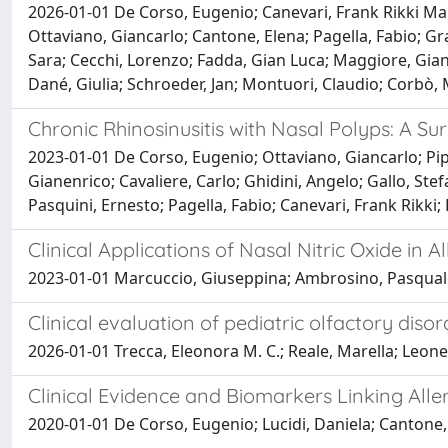
2026-01-01 De Corso, Eugenio; Canevari, Frank Rikki Maur
Ottaviano, Giancarlo; Cantone, Elena; Pagella, Fabio; Gra
Sara; Cecchi, Lorenzo; Fadda, Gian Luca; Maggiore, Giand
Dané, Giulia; Schroeder, Jan; Montuori, Claudio; Corbò,
Chronic Rhinosinusitis with Nasal Polyps: A 
2023-01-01 De Corso, Eugenio; Ottaviano, Giancarlo; Pipol
Gianenrico; Cavaliere, Carlo; Ghidini, Angelo; Gallo, Ste
Pasquini, Ernesto; Pagella, Fabio; Canevari, Frank Rikki; 
Clinical Applications of Nasal Nitric Oxide in Al
2023-01-01 Marcuccio, Giuseppina; Ambrosino, Pasquale
Clinical evaluation of pediatric olfactory di
2026-01-01 Trecca, Eleonora M. C.; Reale, Marella; Leone
Clinical Evidence and Biomarkers Linking Aller
2020-01-01 De Corso, Eugenio; Lucidi, Daniela; Cantone, E