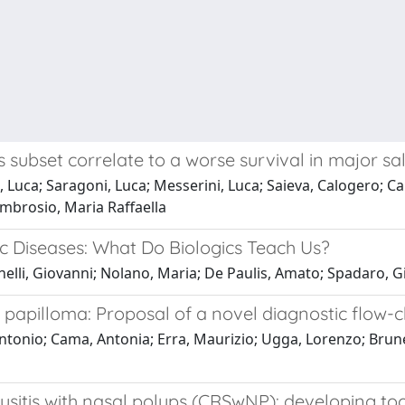
s subset correlate to a worse survival in major s
, Luca; Saragoni, Luca; Messerini, Luca; Saieva, Calogero; Ca
Ambrosio, Maria Raffaella
ic Diseases: What Do Biologics Teach Us?
nelli, Giovanni; Nolano, Maria; De Paulis, Amato; Spadaro, 
papilloma: Proposal of a novel diagnostic flow-c
tonio; Cama, Antonia; Erra, Maurizio; Ugga, Lorenzo; Brunett
inusitis with nasal polyps (CRSwNP): developing 