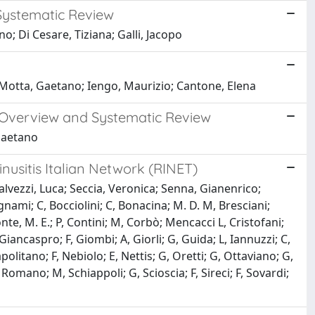
 Systematic Review
o; Di Cesare, Tiziana; Galli, Jacopo
a; Motta, Gaetano; Iengo, Maurizio; Cantone, Elena
n: Overview and Systematic Review
 Gaetano
inusitis Italian Network (RINET)
alvezzi, Luca; Seccia, Veronica; Senna, Gianenrico;
nami; C, Bocciolini; C, Bonacina; M. D. M, Bresciani;
onte, M. E.; P, Contini; M, Corbò; Mencacci L, Cristofani;
Giancaspro; F, Giombi; A, Giorli; G, Guida; L, Iannuzzi; C,
litano; F, Nebiolo; E, Nettis; G, Oretti; G, Ottaviano; G,
, Romano; M, Schiappoli; G, Scioscia; F, Sireci; F, Sovardi;