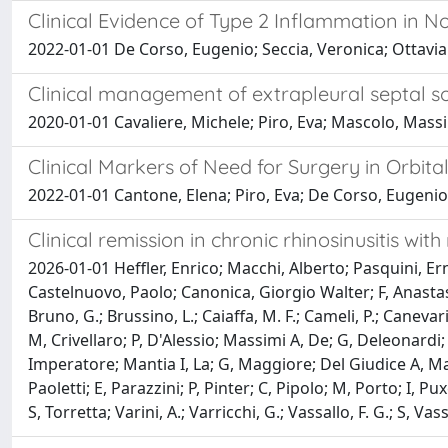
Clinical Evidence of Type 2 Inflammation in No
2022-01-01 De Corso, Eugenio; Seccia, Veronica; Ottaviano
Clinical management of extrapleural septal so
2020-01-01 Cavaliere, Michele; Piro, Eva; Mascolo, Massi
Clinical Markers of Need for Surgery in Orbita
2022-01-01 Cantone, Elena; Piro, Eva; De Corso, Eugenio;
Clinical remission in chronic rhinosinusitis wi
2026-01-01 Heffler, Enrico; Macchi, Alberto; Pasquini, E
Castelnuovo, Paolo; Canonica, Giorgio Walter; F, Anastasi
Bruno, G.; Brussino, L.; Caiaffa, M. F.; Cameli, P.; Canevar
M, Crivellaro; P, D'Alessio; Massimi A, De; G, Deleonardi; 
Imperatore; Mantia I, La; G, Maggiore; Del Giudice A, Mase
Paoletti; E, Parazzini; P, Pinter; C, Pipolo; M, Porto; I, Pu
S, Torretta; Varini, A.; Varricchi, G.; Vassallo, F. G.; S, Vas