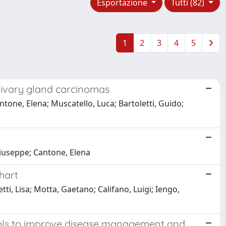
Esportazione
Tutti (82)
1
2
3
4
5
alivary gland carcinomas
ntone, Elena; Muscatello, Luca; Bartoletti, Guido;
Giuseppe; Cantone, Elena
hart
i, Lisa; Motta, Gaetano; Califano, Luigi; Iengo,
tools to improve disease management and