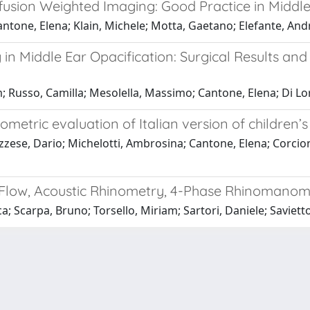
ffusion Weighted Imaging: Good Practice in Midd
antone, Elena; Klain, Michele; Motta, Gaetano; Elefante, And
Middle Ear Opacification: Surgical Results and 
am; Russo, Camilla; Mesolella, Massimo; Cantone, Elena; Di 
metric evaluation of Italian version of children’s
Bruzzese, Dario; Michelotti, Ambrosina; Cantone, Elena; Corci
y Flow, Acoustic Rhinometry, 4-Phase Rhinoman
 Scarpa, Bruno; Torsello, Miriam; Sartori, Daniele; Savietto