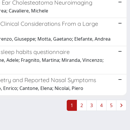
le Ear Cholesteatoma Neuroimaging
rea; Cavaliere, Michele
Clinical Considerations From a Large
Lorenzo, Giuseppe; Motta, Gaetano; Elefante, Andrea
 sleep habits questionnaire
one, Adele; Fragnito, Martina; Miranda, Vincenzo;
ometry and Reported Nasal Symptoms
, Enrico; Cantone, Elena; Nicolai, Piero
1
2
3
4
5