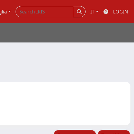
glia
IT
LOGIN