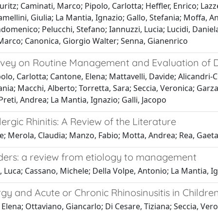
itz; Caminati, Marco; Pipolo, Carlotta; Heffler, Enrico; Laz
mellini, Giulia; La Mantia, Ignazio; Gallo, Stefania; Moffa, A
omenico; Pelucchi, Stefano; Iannuzzi, Lucia; Lucidi, Daniel
 Marco; Canonica, Giorgio Walter; Senna, Gianenrico
Survey on Routine Management and Evaluation of D
o, Carlotta; Cantone, Elena; Mattavelli, Davide; Alicandri-Ci
fania; Macchi, Alberto; Torretta, Sara; Seccia, Veronica; Gar
Preti, Andrea; La Mantia, Ignazio; Galli, Jacopo
lergic Rhinitis: A Review of the Literature
; Merola, Claudia; Manzo, Fabio; Motta, Andrea; Rea, Gaet
sorders: a review from etiology to management
, Luca; Cassano, Michele; Della Volpe, Antonio; La Mantia, Ig
gy and Acute or Chronic Rhinosinusitis in Childre
lena; Ottaviano, Giancarlo; Di Cesare, Tiziana; Seccia, Vero