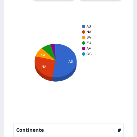
AS
NA
SA
EU
AF
OC
SA
AS
NA
Continente
#