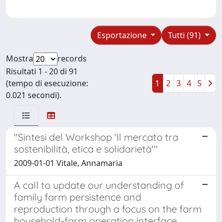
Esportazione
Tutti (91)
Mostra
records
Risultati 1 - 20 di 91
(tempo di esecuzione:
1
2
3
4
5
0.021 secondi).
"Sintesi del Workshop 'Il mercato tra
sostenibilità, etica e solidarietà'"
2009-01-01 Vitale, Annamaria
A call to update our understanding of
family farm persistence and
reproduction through a focus on the farm
household-farm operation interface