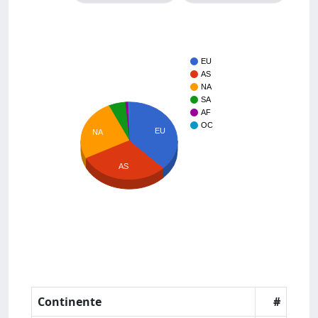
EU
AS
NA
SA
AF
OC
EU
NA
AS
Continente
#