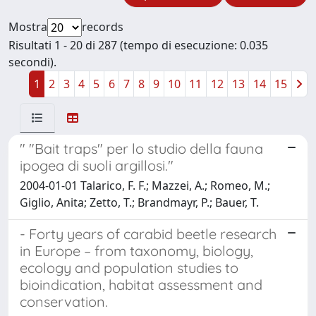
Mostra
records
Risultati 1 - 20 di 287 (tempo di esecuzione: 0.035
secondi).
1
2
3
4
5
6
7
8
9
10
11
12
13
14
15
" "Bait traps" per lo studio della fauna
ipogea di suoli argillosi."
2004-01-01 Talarico, F. F.; Mazzei, A.; Romeo, M.;
Giglio, Anita; Zetto, T.; Brandmayr, P.; Bauer, T.
- Forty years of carabid beetle research
in Europe – from taxonomy, biology,
ecology and population studies to
bioindication, habitat assessment and
conservation.