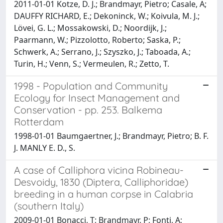
2011-01-01 Kotze, D. J.; Brandmayr, Pietro; Casale, A;
DAUFFY RICHARD, E.; Dekoninck, W.; Koivula, M. J.;
Lövei, G. L.; Mossakowski, D.; Noordijk, J.;
Paarmann, W.; Pizzolotto, Roberto; Saska, P.;
Schwerk, A.; Serrano, J.; Szyszko, J.; Taboada, A.;
Turin, H.; Venn, S.; Vermeulen, R.; Zetto, T.
1998 - Population and Community
Ecology for Insect Management and
Conservation - pp. 253. Balkema
Rotterdam
1998-01-01 Baumgaertner, J.; Brandmayr, Pietro; B. F.
J. MANLY E. D., S.
A case of Calliphora vicina Robineau-
Desvoidy, 1830 (Diptera, Calliphoridae)
breeding in a human corpse in Calabria
(southern Italy)
2009-01-01 Bonacci, T; Brandmayr, P; Fonti, A;