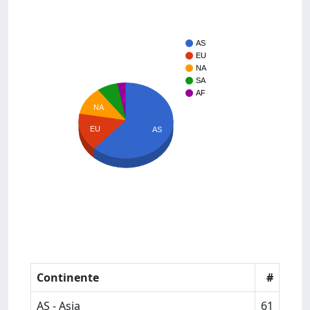
AS
EU
NA
SA
AF
NA
EU
AS
Continente
#
AS - Asia
61