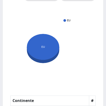
EU
EU
Continente
#