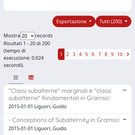
Esportazione
Tutti (200)
Mostra
records
Risultati 1 - 20 di 200
(tempo di
1
2
3
4
5
6
7
8
9
10
esecuzione: 0.024
secondi).
"Classi subalterne" marginali e "classi
subalterne" fondamentali in Gramsci
2015-01-01 Liguori, Guido
- Conceptions of Subalternity in Gramsci
2015-01-01 Liguori, Guido